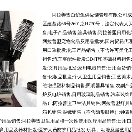
阿拉善盟白鲸鱼供应链管理有限公司成立
区建基路66号2601之H770号，法定代
售;电子产品销售;渔具销售;阿拉善盟日用化
阿拉善盟宠物食品及用品批发;国内贸易代理
用口罩批发;化工产品销售（不含许可类化工
销售;汽车零配件批发;3D打印基础材料销售
发;文具用品批发;家用电器销售;日用百货销
售;化妆品批发;个人卫生用品销售;工艺美
维增强塑料制品销售;照明器具销售;农副产
炉及电炉销售;日用玻璃制品销售;汽车装饰
品）;阿拉善盟卫生洁具销售;阿拉善盟灯具
箱包销售;眼镜销售（不含隐形眼镜）;钟表
护用品销售;阿拉善盟卫生用品和一次性使用医疗用品销售;日用口
育用品及器材批发;医护人员防护用品批发;玩具、动漫及游艺用品