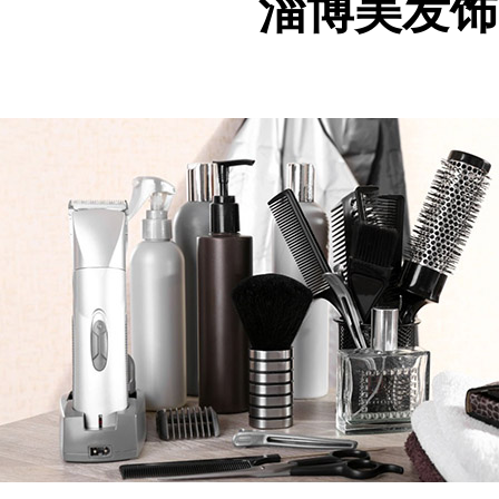
淄博美发饰