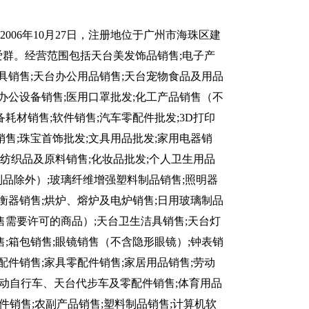
006年10月27日，注册地位于广州市海珠区建
为吴爱群。经营范围包括天台美发饰品销售;电子产
茶具销售;天台办公用品销售;天台宠物食品及用品
;办公设备销售;医用口罩批发;化工产品销售（不
耗材销售;软件销售;汽车零配件批发;3D打印
销售;珠宝首饰批发;文具用品批发;家用电器销
针纺织品及原料销售;化妆品批发;个人卫生用品
品除外）;玻璃纤维增强塑料制品销售;照明器
;衡器销售;烘炉、熔炉及电炉销售;日用玻璃制品
售需要许可的商品）;天台卫生洁具销售;天台灯
售;箱包销售;眼镜销售（不含隐形眼镜）;钟表销
配件销售;家具零配件销售;家居用品销售;劳动
助动自行车、天台代步车及零配件销售;体育用品
件销售;农副产品销售;塑料制品销售;计算机软