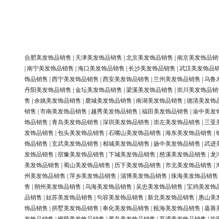
合肥美发饰品销售
|
天津美发饰品销售
|
北京美发饰品销售
|
南京美发饰品销
|
南宁美发饰品销售
|
海口美发饰品销售
|
长沙美发饰品销售
|
武汉美发饰品
饰品销售
|
西宁美发饰品销售
|
西安美发饰品销售
|
兰州美发饰品销售
|
乌鲁
丹阳美发饰品销售
|
金坛美发饰品销售
|
梁溪美发饰品销售
|
崇川美发饰品销
售
|
余姚美发饰品销售
|
鹿城美发饰品销售
|
南湖美发饰品销售
|
德清美发饰
销售
|
市南美发饰品销售
|
越秀美发饰品销售
|
福田美发饰品销售
|
渝中美发
饰品销售
|
青岛美发饰品销售
|
深圳美发饰品销售
|
崇左美发饰品销售
|
三亚
发饰品销售
|
包头美发饰品销售
|
石嘴山美发饰品销售
|
海东美发饰品销售
|
饰品销售
|
玄武美发饰品销售
|
相城美发饰品销售
|
扬中美发饰品销售
|
武进
发饰品销售
|
宿豫美发饰品销售
|
下城美发饰品销售
|
慈溪美发饰品销售
|
龙
美发饰品销售
|
蜀山美发饰品销售
|
历下美发饰品销售
|
市北美发饰品销售
|
州美发饰品销售
|
萍乡美发饰品销售
|
淄博美发饰品销售
|
珠海美发饰品销售
售
|
朔州美发饰品销售
|
乌海美发饰品销售
|
吴忠美发饰品销售
|
宝鸡美发饰
品销售
|
姑苏美发饰品销售
|
句容美发饰品销售
|
新北美发饰品销售
|
惠山美
饰品销售
|
拱墅美发饰品销售
|
奉化美发饰品销售
|
瓯海美发饰品销售
|
嘉善