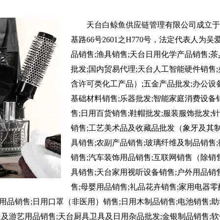
天台白鲸鱼供应链管理有限公司成立于2
基路66号2601之H770号，法定代表人
品销售;渔具销售;天台日用化学产品销售;
批发;国内贸易代理;天台人工智能硬件销售
含许可类化工产品）;五金产品批发;办公设备
基础材料销售;乐器批发;智能家庭消费设备
售;日用百货销售;鞋帽批发;服装服饰批发;
销售;工艺美术品及收藏品批发（象牙及其制
具销售;农副产品销售;玻璃纤维及制品销售
销售;汽车装饰用品销售;互联网销售（除销
具销售;天台家用视听设备销售;户外用品销
售;母婴用品销售;礼品花卉销售;家用电器零
用品销售;日用口罩（非医用）销售;日用木制品销售;电池销售;
及游艺用品销售;天台厨具卫具及日用杂品批发;金银制品销售;软