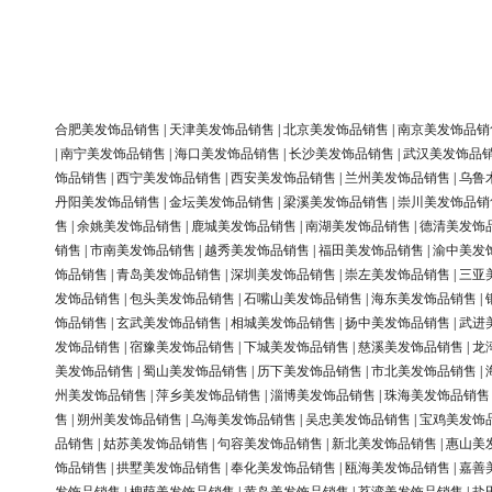
合肥美发饰品销售
|
天津美发饰品销售
|
北京美发饰品销售
|
南京美发饰品销
|
南宁美发饰品销售
|
海口美发饰品销售
|
长沙美发饰品销售
|
武汉美发饰品
饰品销售
|
西宁美发饰品销售
|
西安美发饰品销售
|
兰州美发饰品销售
|
乌鲁
丹阳美发饰品销售
|
金坛美发饰品销售
|
梁溪美发饰品销售
|
崇川美发饰品销
售
|
余姚美发饰品销售
|
鹿城美发饰品销售
|
南湖美发饰品销售
|
德清美发饰
销售
|
市南美发饰品销售
|
越秀美发饰品销售
|
福田美发饰品销售
|
渝中美发
饰品销售
|
青岛美发饰品销售
|
深圳美发饰品销售
|
崇左美发饰品销售
|
三亚
发饰品销售
|
包头美发饰品销售
|
石嘴山美发饰品销售
|
海东美发饰品销售
|
饰品销售
|
玄武美发饰品销售
|
相城美发饰品销售
|
扬中美发饰品销售
|
武进
发饰品销售
|
宿豫美发饰品销售
|
下城美发饰品销售
|
慈溪美发饰品销售
|
龙
美发饰品销售
|
蜀山美发饰品销售
|
历下美发饰品销售
|
市北美发饰品销售
|
州美发饰品销售
|
萍乡美发饰品销售
|
淄博美发饰品销售
|
珠海美发饰品销售
售
|
朔州美发饰品销售
|
乌海美发饰品销售
|
吴忠美发饰品销售
|
宝鸡美发饰
品销售
|
姑苏美发饰品销售
|
句容美发饰品销售
|
新北美发饰品销售
|
惠山美
饰品销售
|
拱墅美发饰品销售
|
奉化美发饰品销售
|
瓯海美发饰品销售
|
嘉善