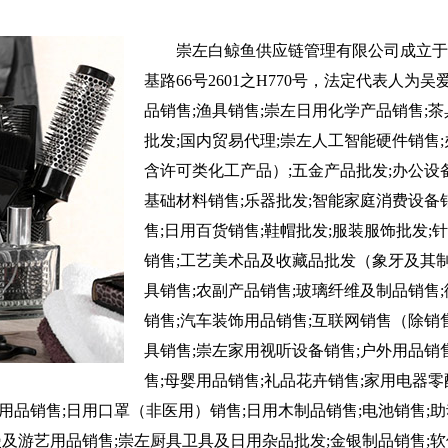
崇左白鲸鱼供应链管理有限公司成立于2
基路66号2601之H770号，法定代表人
品销售;渔具销售;崇左日用化学产品销售;
批发;国内贸易代理;崇左人工智能硬件销售
含许可类化工产品）;五金产品批发;办公设备
基础材料销售;乐器批发;智能家庭消费设备
售;日用百货销售;鞋帽批发;服装服饰批发;
销售;工艺美术品及收藏品批发（象牙及其制
具销售;农副产品销售;玻璃纤维及制品销售
销售;汽车装饰用品销售;互联网销售（除销
具销售;崇左家用视听设备销售;户外用品销
售;母婴用品销售;礼品花卉销售;家用电器零
用品销售;日用口罩（非医用）销售;日用木制品销售;电池销售;
及游艺用品销售;崇左厨具卫具及日用杂品批发;金银制品销售;软