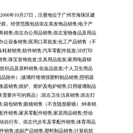
006年10月27日，注册地位于广州市海珠区建
为吴爱群。经营范围包括崇左美发饰品销售;电子产
茶具销售;崇左办公用品销售;崇左宠物食品及用品
;办公设备销售;医用口罩批发;化工产品销售（不
耗材销售;软件销售;汽车零配件批发;3D打印
销售;珠宝首饰批发;文具用品批发;家用电器销
针纺织品及原料销售;化妆品批发;个人卫生用品
品除外）;玻璃纤维增强塑料制品销售;照明器
;衡器销售;烘炉、熔炉及电炉销售;日用玻璃制品
售需要许可的商品）;崇左卫生洁具销售;崇左灯
售;箱包销售;眼镜销售（不含隐形眼镜）;钟表销
配件销售;家具零配件销售;家居用品销售;劳动
助动自行车、崇左代步车及零配件销售;体育用品
件销售;农副产品销售;塑料制品销售;计算机软