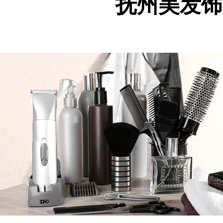
抚州美发饰