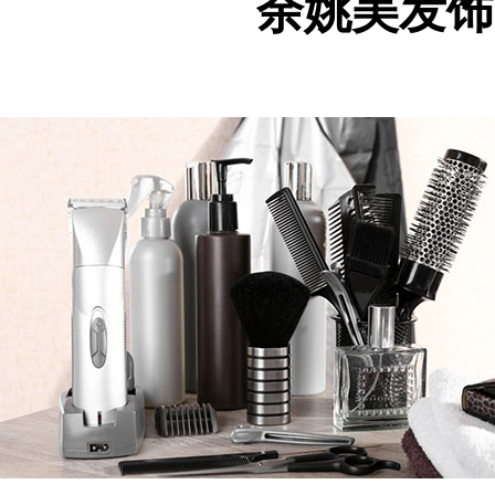
余姚美发饰