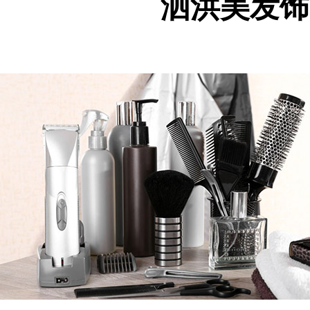
泗洪美发饰