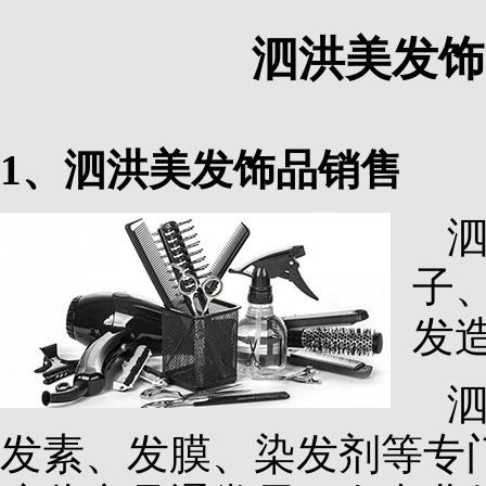
泗洪美发饰
1、泗洪美发饰品销售
子
发
发素、发膜、染发剂等专