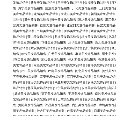
发饰品销售
|
新吴美发饰品销售
|
阜宁美发饰品销售
|
金湖美发饰品销售
|
灌
售
|
海宁美发饰品销售
|
兰溪美发饰品销售
|
开化美发饰品销售
|
三门美发饰
美发饰品销售
|
龙岗美发饰品销售
|
大渡口美发饰品销售
|
朝阳美发饰品销售
品销售
|
滁州美发饰品销售
|
赣州美发饰品销售
|
潍坊美发饰品销售
|
湛江美
普洱美发饰品销售
|
德阳美发饰品销售
|
张家口美发饰品销售
|
吕梁美发饰品
州美发饰品销售
|
白城美发饰品销售
|
伊春美发饰品销售
|
西青美发饰品销售
饰品销售
|
萧山美发饰品销售
|
龙港美发饰品销售
|
桐乡美发饰品销售
|
义乌
|
即墨美发饰品销售
|
花都美发饰品销售
|
龙华美发饰品销售
|
渝北美发饰品
发饰品销售
|
六安美发饰品销售
|
吉安美发饰品销售
|
济宁美发饰品销售
|
肇
销售
|
临沧美发饰品销售
|
广元美发饰品销售
|
承德美发饰品销售
|
晋中美发
|
营口美发饰品销售
|
延边美发饰品销售
|
佳木斯美发饰品销售
|
香港美发饰
美发饰品销售
|
永嘉美发饰品销售
|
东阳美发饰品销售
|
临海美发饰品销售
|
销售
|
坪山美发饰品销售
|
巴南美发饰品销售
|
闸北美发饰品销售
|
扬州美发
宜春美发饰品销售
|
泰安美发饰品销售
|
江门美发饰品销售
|
贵港美发饰品销
饰品销售
|
临汾美发饰品销售
|
乌兰察布美发饰品销售
|
安康美发饰品销售
|
饰品销售
|
北辰美发饰品销售
|
江宁美发饰品销售
|
东台美发饰品销售
|
富阳
|
巢湖美发饰品销售
|
莱芜美发饰品销售
|
平度美发饰品销售
|
南沙美发饰品
发饰品销售
|
石狮美发饰品销售
|
山东美发饰品销售
|
安庆美发饰品销售
|
抚
售
|
黄冈美发饰品销售
|
许昌美发饰品销售
|
内江美发饰品销售
|
廊坊美发饰
阳美发饰品销售
|
牡丹江美发饰品销售
|
台湾美发饰品销售
|
蓟州美发饰品销