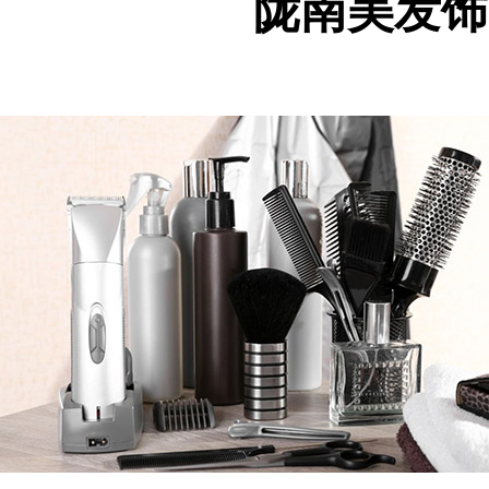
陇南美发饰